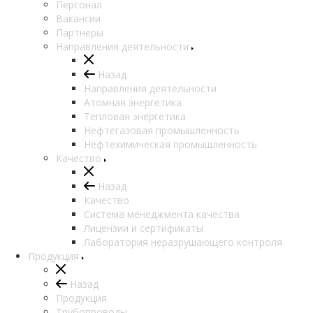
Персонал
Вакансии
Партнеры
Направления деятельности
Назад
Направления деятельности
Атомная энергетика
Тепловая энергетика
Нефтегазовая промышленность
Нефтехимическая промышленность
Качество
Назад
Качество
Система менеджмента качества
Лицензии и сертификаты
Лаборатория неразрушающего контроля
Продукция
Назад
Продукция
Трубопроводы