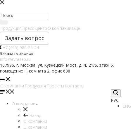
Продукция
Пресс-центр
О компании
Ещё
Задать вопрос
+7 (495) 980-25-24
Заказать звонок
info@evrazep.ru
107996, г. Москва, ул. Кузнецкий Мост, д. № 21/5, этаж 6,
помещение II, комната 2, офис 638
О компании
Продукция
Проекты
Контакты
РУС
О компании
ENG
Назад
О компании
О компании