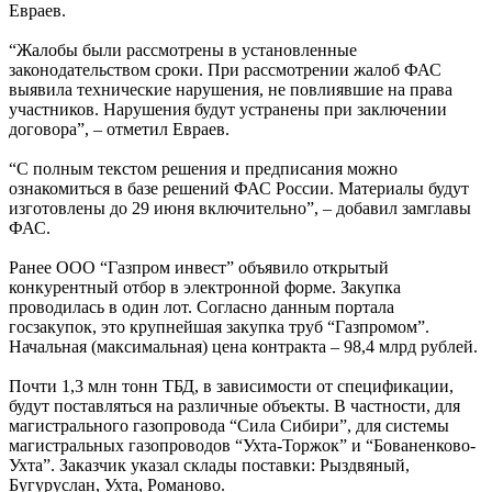
Евраев.
“Жалобы были рассмотрены в установленные
законодательством сроки. При рассмотрении жалоб ФАС
выявила технические нарушения, не повлиявшие на права
участников. Нарушения будут устранены при заключении
договора”, – отметил Евраев.
“С полным текстом решения и предписания можно
ознакомиться в базе решений ФАС России. Материалы будут
изготовлены до 29 июня включительно”, – добавил замглавы
ФАС.
Ранее ООО “Газпром инвест” объявило открытый
конкурентный отбор в электронной форме. Закупка
проводилась в один лот. Согласно данным портала
госзакупок, это крупнейшая закупка труб “Газпромом”.
Начальная (максимальная) цена контракта – 98,4 млрд рублей.
Почти 1,3 млн тонн ТБД, в зависимости от спецификации,
будут поставляться на различные объекты. В частности, для
магистрального газопровода “Сила Сибири”, для системы
магистральных газопроводов “Ухта-Торжок” и “Бованенково-
Ухта”. Заказчик указал склады поставки: Рыздвяный,
Бугуруслан, Ухта, Романово.