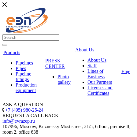
About Us
Products
About Us
PRESS
Pipelines
Staff
CENTER
Pipes
Lines of
Ещё
Pipeline
Photo
Business
fittings
gallery
Our Partners
Production
Licenses and
equipment
Certificates
ASK A QUESTION
+7 (495) 980-25-24
REQUEST A CALL BACK
info@evrazep.ru
107996, Moscow, Kuznetsky Most street, 21/5, 6 floor, premise II,
room 2, office 638