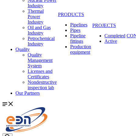
Nuclear Power
Industry
Thermal
PRODUCTS
Power
Industry
Pipelines
PROJECTS
Oil and Gas
Pipes
Industry
Pipeline
Completed
CO
Petrochemical
fittings
Active
Industry
Production
Quality
equipment
Quality
Management
System
Licenses and
Certificates
Nondestructive
inspection lab
Our Partners