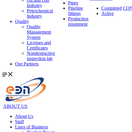
Oil and Gas
Pipes
Industry
Pipeline
Completed
CO
Petrochemical
fittings
Active
Industry
Production
Quality
equipment
Quality
Management
System
Licenses and
Certificates
Nondestructive
inspection lab
Our Partners
ABOUT US
About Us
Staff
Lines of Business