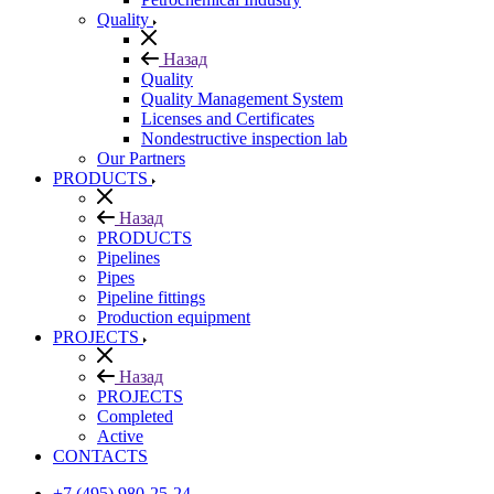
Quality
Назад
Quality
Quality Management System
Licenses and Certificates
Nondestructive inspection lab
Our Partners
PRODUCTS
Назад
PRODUCTS
Pipelines
Pipes
Pipeline fittings
Production equipment
PROJECTS
Назад
PROJECTS
Completed
Active
CONTACTS
+7 (495) 980-25-24