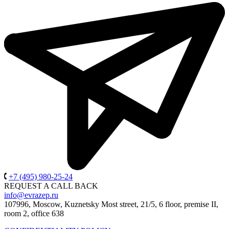
+7 (495) 980-25-24
REQUEST A CALL BACK
info@evrazep.ru
107996, Moscow, Kuznetsky Most street, 21/5, 6 floor, premise II,
room 2, office 638