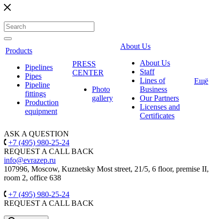
About Us
Products
About Us
PRESS
Pipelines
Staff
CENTER
Pipes
Lines of
Ещё
Pipeline
Photo
Business
fittings
gallery
Our Partners
Production
Licenses and
equipment
Certificates
ASK A QUESTION
+7 (495) 980-25-24
REQUEST A CALL BACK
info@evrazep.ru
107996, Moscow, Kuznetsky Most street, 21/5, 6 floor, premise II,
room 2, office 638
+7 (495) 980-25-24
REQUEST A CALL BACK