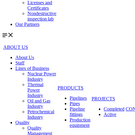
Licenses and
Certificates
Nondestructive
inspection lab
Our Partners
ABOUT US
About Us
Staff
Lines of Business
Nuclear Power
Industry
Thermal
PRODUCTS
Power
Industry
Pipelines
PROJECTS
Oil and Gas
Pipes
Industry
Pipeline
Completed
CO
Petrochemical
fittings
Active
Industry
Production
Quality
equipment
Quality
Management