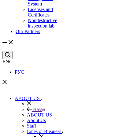
System
Licenses and
Certificates
Nondestructive
inspection lab
Our Partners
ENG
РУС
ABOUT US
Назад
ABOUT US
About Us
Staff
Lines of Business