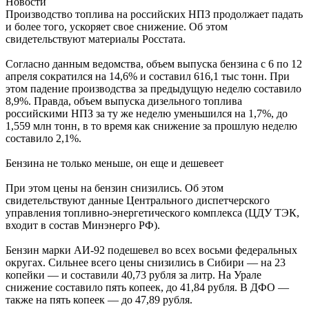
Новости
Производство топлива на российских НПЗ продолжает падать
и более того, ускоряет свое снижение. Об этом
свидетельствуют материалы Росстата.
Согласно данным ведомства, объем выпуска бензина с 6 по 12
апреля сократился на 14,6% и составил 616,1 тыс тонн. При
этом падение производства за предыдущую неделю составило
8,9%. Правда, объем выпуска дизельного топлива
российскими НПЗ за ту же неделю уменьшился на 1,7%, до
1,559 млн тонн, в то время как снижение за прошлую неделю
составило 2,1%.
Бензина не только меньше, он еще и дешевеет
При этом цены на бензин снизились. Об этом
свидетельствуют данные Центрального диспетчерского
управления топливно-энергетического комплекса (ЦДУ ТЭК,
входит в состав Минэнерго РФ).
Бензин марки АИ-92 подешевел во всех восьми федеральных
округах. Сильнее всего цены снизились в Сибири — на 23
копейки — и составили 40,73 рубля за литр. На Урале
снижение составило пять копеек, до 41,84 рубля. В ДФО —
также на пять копеек — до 47,89 рубля.