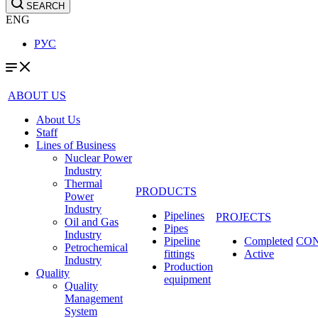
SEARCH
ENG
РУС
ABOUT US
About Us
Staff
Lines of Business
Nuclear Power
Industry
Thermal
PRODUCTS
Power
Industry
Pipelines
PROJECTS
Oil and Gas
Pipes
Industry
Pipeline
Completed
CO
Petrochemical
fittings
Active
Industry
Production
Quality
equipment
Quality
Management
System