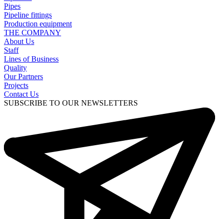
Pipes
Pipeline fittings
Production equipment
THE COMPANY
About Us
Staff
Lines of Business
Quality
Our Partners
Projects
Contact Us
SUBSCRIBE TO OUR NEWSLETTERS