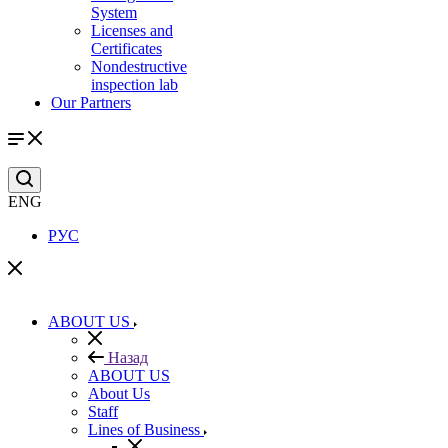
System
Licenses and
Certificates
Nondestructive
inspection lab
Our Partners
ENG
РУС
ABOUT US
Назад
ABOUT US
About Us
Staff
Lines of Business