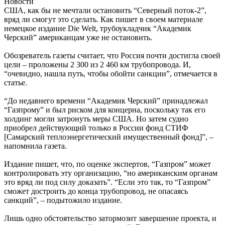
Новости
США, как бы не мечтали остановить “Северный поток-2”,
вряд ли смогут это сделать. Как пишет в своем материале
немецкое издание Die Welt, трубоукладчик “Академик
Черский” американцам уже не остановить.
Обозреватель газеты считает, что Россия почти достигла своей
цели – проложены 2 300 из 2 460 км трубопровода. И,
“очевидно, нашла путь, чтобы обойти санкции”, отмечается в
статье.
“До недавнего времени “Академик Черский” принадлежал
“Газпрому” и был риском для концерна, поскольку так его
холдинг могли затронуть меры США. Но затем судно
приобрел действующий только в России фонд СТИФ
[Самарский теплоэнергетический имущественный фонд]”, –
напомнила газета.
Издание пишет, что, по оценке экспертов, “Газпром” может
контролировать эту организацию, “но американским органам
это вряд ли под силу доказать”. “Если это так, то “Газпром”
сможет достроить до конца трубопровод, не опасаясь
санкций”, – подытожило издание.
Лишь одно обстоятельство затормозит завершение проекта, и