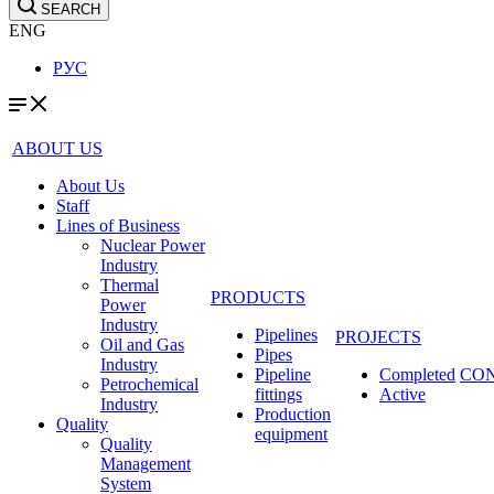
SEARCH
ENG
РУС
ABOUT US
About Us
Staff
Lines of Business
Nuclear Power
Industry
Thermal
PRODUCTS
Power
Industry
Pipelines
PROJECTS
Oil and Gas
Pipes
Industry
Pipeline
Completed
CO
Petrochemical
fittings
Active
Industry
Production
Quality
equipment
Quality
Management
System