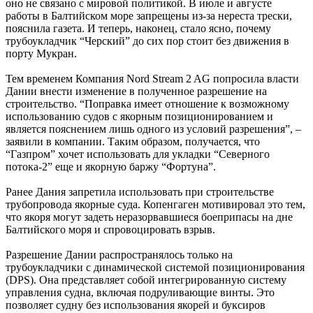
оно не связано с мировой политикой. В июле и августе
работы в Балтийском море запрещены из-за нереста трески,
пояснила газета. И теперь, наконец, стало ясно, почему
трубоукладчик “Черский” до сих пор стоит без движения в
порту Мукран.
Тем временем Компания Nord Stream 2 AG попросила власти
Дании внести изменение в полученное разрешение на
строительство. “Поправка имеет отношение к возможному
использованию судов с якорным позиционированием и
является пояснением лишь одного из условий разрешения”, –
заявили в компании. Таким образом, получается, что
“Газпром” хочет использовать для укладки “Северного
потока-2” еще и якорную баржу “Фортуна”.
Ранее Дания запретила использовать при строительстве
трубопровода якорные суда. Копенгаген мотивировал это тем,
что якоря могут задеть неразорвавшиеся боеприпасы на дне
Балтийского моря и спровоцировать взрыв.
Разрешение Дании распространялось только на
трубоукладчики с динамической системой позиционирования
(DPS). Она представляет собой интегрированную систему
управления судна, включая подруливающие винты. Это
позволяет судну без использования якорей и буксиров