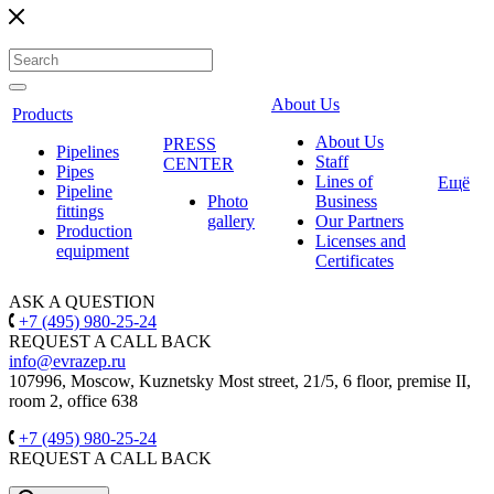
About Us
Products
About Us
PRESS
Pipelines
Staff
CENTER
Pipes
Lines of
Ещё
Pipeline
Photo
Business
fittings
gallery
Our Partners
Production
Licenses and
equipment
Certificates
ASK A QUESTION
+7 (495) 980-25-24
REQUEST A CALL BACK
info@evrazep.ru
107996, Moscow, Kuznetsky Most street, 21/5, 6 floor, premise II,
room 2, office 638
+7 (495) 980-25-24
REQUEST A CALL BACK