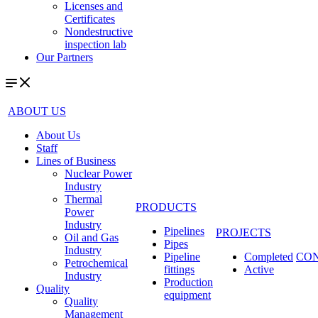
Licenses and
Certificates
Nondestructive
inspection lab
Our Partners
ABOUT US
About Us
Staff
Lines of Business
Nuclear Power
Industry
Thermal
PRODUCTS
Power
Industry
Pipelines
PROJECTS
Oil and Gas
Pipes
Industry
Pipeline
Completed
CO
Petrochemical
fittings
Active
Industry
Production
Quality
equipment
Quality
Management