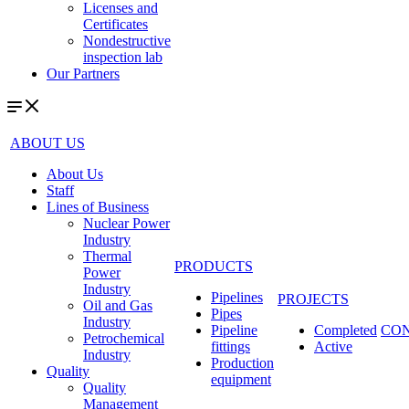
Licenses and
Certificates
Nondestructive
inspection lab
Our Partners
ABOUT US
About Us
Staff
Lines of Business
Nuclear Power
Industry
Thermal
PRODUCTS
Power
Industry
Pipelines
PROJECTS
Oil and Gas
Pipes
Industry
Pipeline
Completed
CO
Petrochemical
fittings
Active
Industry
Production
Quality
equipment
Quality
Management