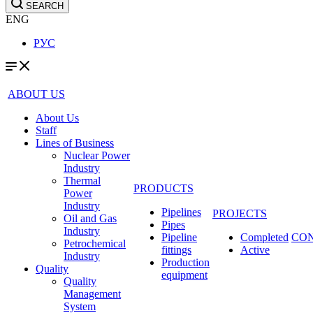
SEARCH
ENG
РУС
ABOUT US
About Us
Staff
Lines of Business
Nuclear Power
Industry
Thermal
PRODUCTS
Power
Industry
Pipelines
PROJECTS
Oil and Gas
Pipes
Industry
Pipeline
Completed
CO
Petrochemical
fittings
Active
Industry
Production
Quality
equipment
Quality
Management
System