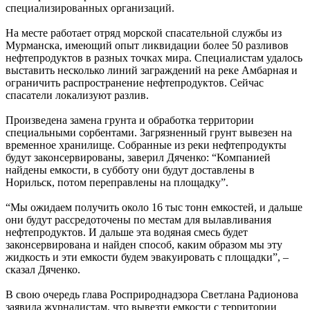
специализированных организаций.
На месте работает отряд морской спасательной службы из
Мурманска, имеющий опыт ликвидации более 50 разливов
нефтепродуктов в разных точках мира. Специалистам удалось
выставить несколько линий заграждений на реке Амбарная и
ограничить распространение нефтепродуктов. Сейчас
спасатели локализуют разлив.
Произведена замена грунта и обработка территории
специальными сорбентами. Загрязненный грунт вывезен на
временное хранилище. Собранные из реки нефтепродукты
будут законсервированы, заверил Дяченко: “Компанией
найдены емкости, в субботу они будут доставлены в
Норильск, потом переправлены на площадку”.
“Мы ожидаем получить около 16 тыс тонн емкостей, и дальше
они будут рассредоточены по местам для вылавливания
нефтепродуктов. И дальше эта водяная смесь будет
законсервирована и найден способ, каким образом мы эту
жидкость и эти емкости будем эвакуировать с площадки”, –
сказал Дяченко.
В свою очередь глава Росприроднадзора Светлана Радионова
заявила журналистам, что вывезти емкости с территории