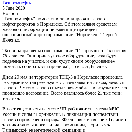
5 June 2020
Новости
“Газпромнефть” помогает в ликвидировать разлив
нефтепродуктов в Норильске. Об этом заявил средствам
массовой информации первый вице-президент –
операционный директор компании “Норникель” Сергей
Дяченко.
“Были направлены силы компании “Газпромнефть” в составе
78 человек. Они привезут свое оборудование, река будет
поделена на участки, и они будут своим оборудованием
помогать собирать эти проливы”, – сказал Дяченко.
Днем 29 мая на территории ТЭЦ-3 в Норильске произошла
разгерметизация резервуара с дизельным топливом, начался
разлив. В место разлива въехал автомобиль, в результате чего
произошло возгорание. Всего разлилось более 21 тыс тонн
топлива.
В настоящее время на месте ЧП работают спасатели МЧС
России и силы “Норникеля”. К ликвидации последствий
разлива привлечено порядка 300 человек и свыше 70 единиц
техники заполярного филиала компании, Норильско-
Таймырской энергетической компании и