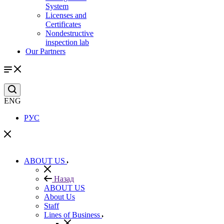
System
Licenses and
Certificates
Nondestructive
inspection lab
Our Partners
ENG
РУС
ABOUT US
Назад
ABOUT US
About Us
Staff
Lines of Business