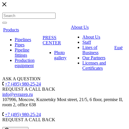
About Us
Products
About Us
PRESS
Pipelines
Staff
CENTER
Pipes
Lines of
Ещё
Pipeline
Photo
Business
fittings
gallery
Our Partners
Production
Licenses and
equipment
Certificates
ASK A QUESTION
+7 (495) 980-25-24
REQUEST A CALL BACK
info@evrazep.ru
107996, Moscow, Kuznetsky Most street, 21/5, 6 floor, premise II,
room 2, office 638
+7 (495) 980-25-24
REQUEST A CALL BACK