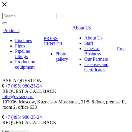
About Us
Products
About Us
PRESS
Pipelines
Staff
CENTER
Pipes
Lines of
Ещё
Pipeline
Photo
Business
fittings
gallery
Our Partners
Production
Licenses and
equipment
Certificates
ASK A QUESTION
+7 (495) 980-25-24
REQUEST A CALL BACK
info@evrazep.ru
107996, Moscow, Kuznetsky Most street, 21/5, 6 floor, premise II,
room 2, office 638
+7 (495) 980-25-24
REQUEST A CALL BACK