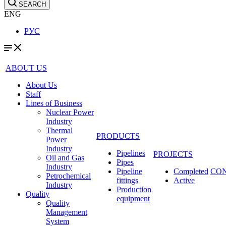
SEARCH
ENG
РУС
ABOUT US
About Us
Staff
Lines of Business
Nuclear Power
Industry
Thermal
PRODUCTS
Power
Industry
Pipelines
PROJECTS
Oil and Gas
Pipes
Industry
Pipeline
Completed
CO
Petrochemical
fittings
Active
Industry
Production
Quality
equipment
Quality
Management
System