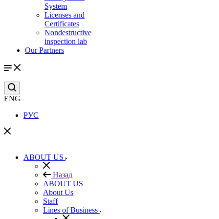
System
Licenses and
Certificates
Nondestructive
inspection lab
Our Partners
ENG
РУС
ABOUT US
Назад
ABOUT US
About Us
Staff
Lines of Business