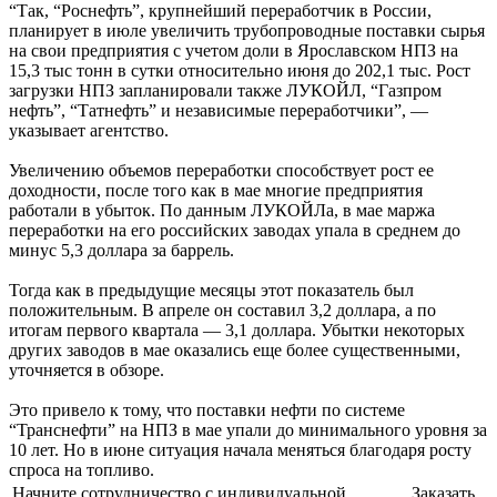
“Так, “Роснефть”, крупнейший переработчик в России,
планирует в июле увеличить трубопроводные поставки сырья
на свои предприятия с учетом доли в Ярославском НПЗ на
15,3 тыс тонн в сутки относительно июня до 202,1 тыс. Рост
загрузки НПЗ запланировали также ЛУКОЙЛ, “Газпром
нефть”, “Татнефть” и независимые переработчики”, —
указывает агентство.
Увеличению объемов переработки способствует рост ее
доходности, после того как в мае многие предприятия
работали в убыток. По данным ЛУКОЙЛа, в мае маржа
переработки на его российских заводах упала в среднем до
минус 5,3 доллара за баррель.
Тогда как в предыдущие месяцы этот показатель был
положительным. В апреле он составил 3,2 доллара, а по
итогам первого квартала — 3,1 доллара. Убытки некоторых
других заводов в мае оказались еще более существенными,
уточняется в обзоре.
Это привело к тому, что поставки нефти по системе
“Транснефти” на НПЗ в мае упали до минимального уровня за
10 лет. Но в июне ситуация начала меняться благодаря росту
спроса на топливо.
Начните сотрудничество с индивидуальной
Заказать