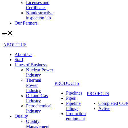
Licenses and
Certificates
Nondestructive
inspection lab
Our Partners
ABOUT US
About Us
Staff
Lines of Business
Nuclear Power
Industry
Thermal
PRODUCTS
Power
Industry
Pipelines
PROJECTS
Oil and Gas
Pipes
Industry
Pipeline
Completed
CO
Petrochemical
fittings
Active
Industry
Production
Quality
equipment
Quality
Management