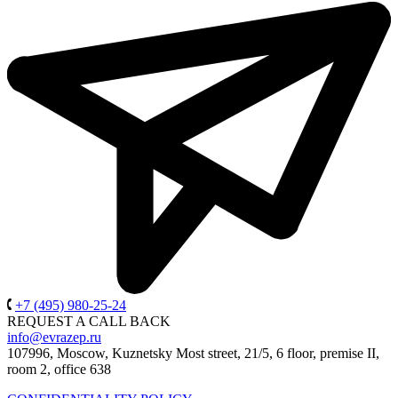
+7 (495) 980-25-24
REQUEST A CALL BACK
info@evrazep.ru
107996, Moscow, Kuznetsky Most street, 21/5, 6 floor, premise II,
room 2, office 638