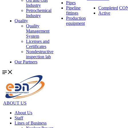
Oil and Gas
Pipes
Industry
Pipeline
Completed
CO
Petrochemical
fittings
Active
Industry
Production
Quality
equipment
Quality
Management
System
Licenses and
Certificates
Nondestructive
inspection lab
Our Partners
ABOUT US
About Us
Staff
Lines of Business