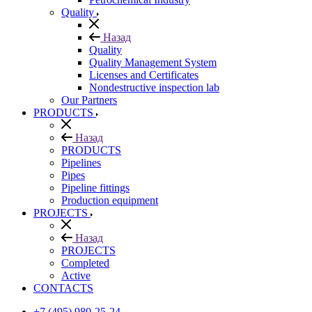
Quality
Назад
Quality
Quality Management System
Licenses and Certificates
Nondestructive inspection lab
Our Partners
PRODUCTS
Назад
PRODUCTS
Pipelines
Pipes
Pipeline fittings
Production equipment
PROJECTS
Назад
PROJECTS
Completed
Active
CONTACTS
+7 (495) 980-25-24