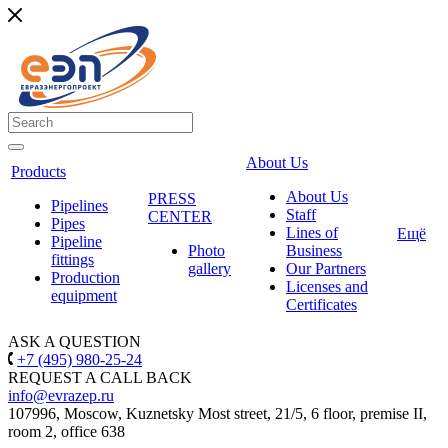
About Us
Products
About Us
PRESS
Pipelines
Staff
CENTER
Pipes
Lines of
Ещё
Pipeline
Photo
Business
fittings
gallery
Our Partners
Production
Licenses and
equipment
Certificates
ASK A QUESTION
+7 (495) 980-25-24
REQUEST A CALL BACK
info@evrazep.ru
107996, Moscow, Kuznetsky Most street, 21/5, 6 floor, premise II,
room 2, office 638