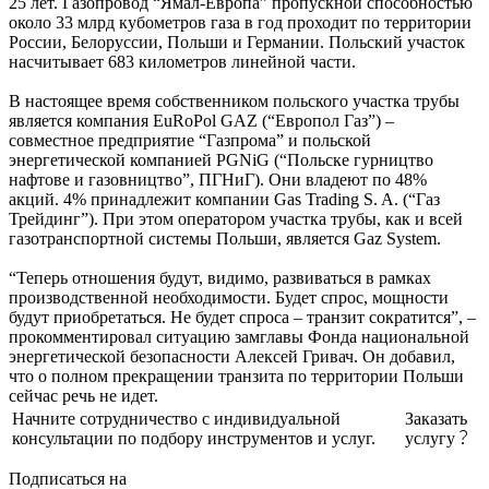
25 лет. Газопровод “Ямал-Европа” пропускной способностью
около 33 млрд кубометров газа в год проходит по территории
России, Белоруссии, Польши и Германии. Польский участок
насчитывает 683 километров линейной части.
В настоящее время собственником польского участка трубы
является компания EuRoPol GAZ (“Европол Газ”) –
совместное предприятие “Газпрома” и польской
энергетической компанией PGNiG (“Польске гурництво
нафтове и газовництво”, ПГНиГ). Они владеют по 48%
акций. 4% принадлежит компании Gas Trading S. A. (“Газ
Трейдинг”). При этом оператором участка трубы, как и всей
газотранспортной системы Польши, является Gaz System.
“Теперь отношения будут, видимо, развиваться в рамках
производственной необходимости. Будет спрос, мощности
будут приобретаться. Не будет спроса – транзит сократится”, –
прокомментировал ситуацию замглавы Фонда национальной
энергетической безопасности Алексей Гривач. Он добавил,
что о полном прекращении транзита по территории Польши
сейчас речь не идет.
Начните сотрудничество с индивидуальной
Заказать
консультации по подбору инструментов и услуг.
услугу
Подписаться на