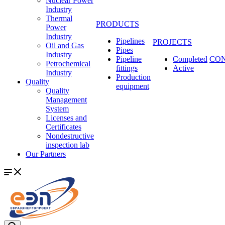
Nuclear Power
Industry
Thermal
PRODUCTS
Power
Industry
Pipelines
PROJECTS
Oil and Gas
Pipes
Industry
Pipeline
Completed
CO
Petrochemical
fittings
Active
Industry
Production
Quality
equipment
Quality
Management
System
Licenses and
Certificates
Nondestructive
inspection lab
Our Partners