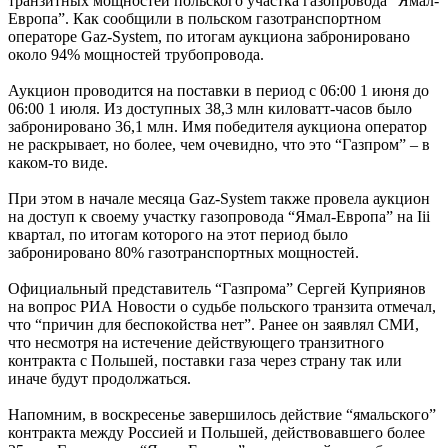
транзитных мощностей польского участка газопровода “Ямал-
Европа”. Как сообщили в польском газотранспортном
операторе Gaz-System, по итогам аукциона забронировано
около 94% мощностей трубопровода.
Аукцион проводится на поставки в период с 06:00 1 июня до
06:00 1 июля. Из доступных 38,3 млн киловатт-часов было
забронировано 36,1 млн. Имя победителя аукциона оператор
не раскрывает, но более, чем очевидно, что это “Газпром” – в
каком-то виде.
При этом в начале месяца Gaz-System также провела аукцион
на доступ к своему участку газопровода “Ямал-Европа” на Iii
квартал, по итогам которого на этот период было
забронировано 80% газотранспортных мощностей.
Официальный представитель “Газпрома” Сергей Куприянов
на вопрос РИА Новости о судьбе польского транзита отмечал,
что “причин для беспокойства нет”. Ранее он заявлял СМИ,
что несмотря на истечение действующего транзитного
контракта с Польшей, поставки газа через страну так или
иначе будут продолжаться.
Напомним, в воскресенье завершилось действие “ямальского”
контракта между Россией и Польшей, действовавшего более