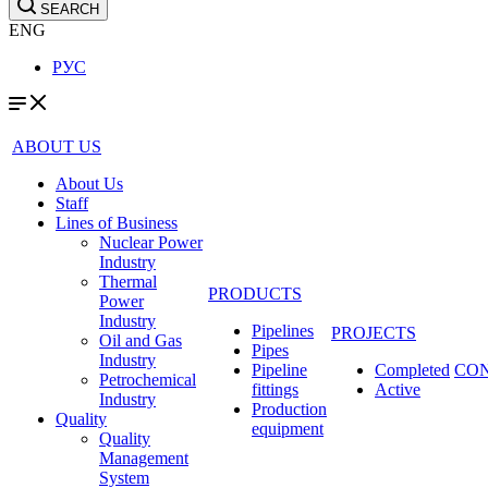
SEARCH
ENG
РУС
ABOUT US
About Us
Staff
Lines of Business
Nuclear Power
Industry
Thermal
PRODUCTS
Power
Industry
Pipelines
PROJECTS
Oil and Gas
Pipes
Industry
Pipeline
Completed
CO
Petrochemical
fittings
Active
Industry
Production
Quality
equipment
Quality
Management
System