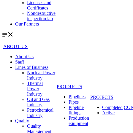
Licenses and
Certificates
Nondestructive
inspection lab
Our Partners
ABOUT US
About Us
Staff
Lines of Business
Nuclear Power
Industry
Thermal
PRODUCTS
Power
Industry
Pipelines
PROJECTS
Oil and Gas
Pipes
Industry
Pipeline
Completed
CO
Petrochemical
fittings
Active
Industry
Production
Quality
equipment
Quality
Management