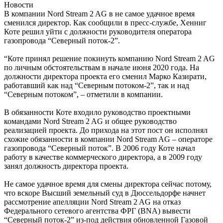
Новости
В компании Nord Stream 2 AG в не самое удачное время
сменился директор. Как сообщили в пресс-службе, Хенниг
Коте решил уйти с должности руководителя оператора
газопровода “Северный поток-2”.
“Коте принял решение покинуть компанию Nord Stream 2 AG
по личным обстоятельствам в начале июня 2020 года. На
должности директора проекта его сменил Марко Казирати,
работавший как над “Северным потоком-2”, так и над
“Северным потоком”, – отметили в компании.
В обязанности Коте входило руководство проектными
командами Nord Stream 2 AG и общее руководство
реализацией проекта. До прихода на этот пост он исполнял
схожие обязанности в компании Nord Stream AG – операторе
газопровода “Северный поток”. В 2006 году Коте начал
работу в качестве коммерческого директора, а в 2009 году
занял должность директора проекта.
Не самое удачное время для смены директора сейчас потому,
что вскоре Высший земельный суд в Дюссельдорфе начнет
рассмотрение апелляции Nord Stream 2 AG на отказ
Федерального сетевого агентства ФРГ (BNA) вывести
“Северный поток-2” из-под действия обновленной Газовой