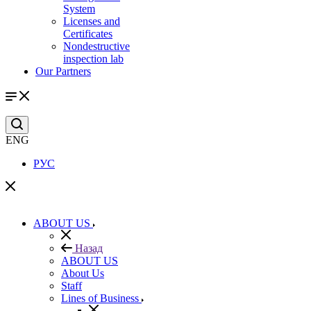
System
Licenses and
Certificates
Nondestructive
inspection lab
Our Partners
ENG
РУС
ABOUT US
Назад
ABOUT US
About Us
Staff
Lines of Business