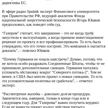
директивы ЕС.
В эфире радио Sputnik эксперт Финансового университета
при Правительстве РФ, ведущий аналитик Фонда
национальной энергетической безопасности Игорь Юшков
предположил, как поведет себя суд.
“Газпром” считает, что завершение – это не когда трубу
запустили в эксплуатацию, а когда приняли инвестиционное
решение по проекту и все профинансировали. То есть было
утверждено, что его точно построят. Это компания и пытается
доказать”, – пояснил Юшков.
“Почему Германия не пошла навстречу? Думаю, потому, что
не хотела особо раздражать Соединенные Штаты, чтобы те не
принимали дополнительные санкции. Германия пыталась
успокоить обстановку вокруг “Северного потока-2″. Тем не
менее, в США был внесен проект о новых санкциях. То есть
эта успокоительная политика не сработала”, – отметил
эксперт.
“Рассмотрение жалобы – довольно долгая процедура.
Закончится она, наверное, только в конце года или в
следующем году. Для “Газпрома” важно получить вердикт.
Если не вывести проект из-под действия третьего