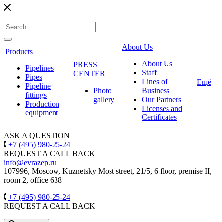
About Us
Products
About Us
PRESS
Pipelines
Staff
CENTER
Pipes
Lines of
Ещё
Pipeline
Photo
Business
fittings
gallery
Our Partners
Production
Licenses and
equipment
Certificates
ASK A QUESTION
+7 (495) 980-25-24
REQUEST A CALL BACK
info@evrazep.ru
107996, Moscow, Kuznetsky Most street, 21/5, 6 floor, premise II,
room 2, office 638
+7 (495) 980-25-24
REQUEST A CALL BACK